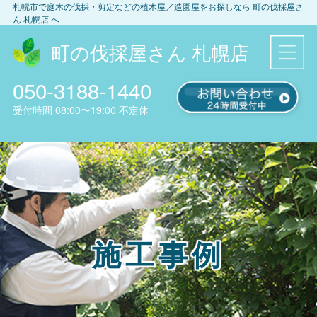
札幌市
で庭木の伐採・剪定などの植木屋／造園屋をお探しなら
町の伐採屋さ
ん 札幌店
へ
町の伐採屋さん 札幌店
050-3188-1440
受付時間
08:00〜19:00
不定休
施工事例