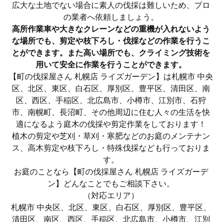
広大な土地でない場合に素人の伐採は難しいため、プロ
の業者へ依頼しましょう。
高所作業車や大きなクレーンなどの重機が入れないよう
な場所でも、剪定や枝下ろし・伐採などの作業を行うこ
とができます。また高い場所でも、クライミング技術を
用いて安全に作業を行うことができます。
【町の伐採屋さん 札幌店 ライズガーデン】は札幌市 中央
区、北区、東区、白石区、厚別区、豊平区、清田区、南
区、西区、手稲区、北広島市、小樽市、江別市、石狩
市、南幌町、長沼町、その他周辺に住む人々の生活を快
適になるよう庭木の伐採や剪定作業をしております！
植木の剪定や芝刈・草刈・寒肥などのお庭のメンテナン
ス、高木剪定や枝下ろし・特殊伐採なども行っておりま
す。
お庭のことなら【町の伐採屋さん 札幌店 ライズガーデ
ン】どんなことでもご相談下さい。
（対応エリア）
札幌市 中央区、北区、東区、白石区、厚別区、豊平区、
清田区、南区、西区、手稲区、北広島市、小樽市、江別