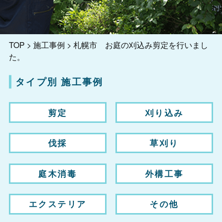
TOP
>
施工事例
>
札幌市 お庭の刈込み剪定を行いまし
た。
タイプ別 施工事例
剪定
刈り込み
伐採
草刈り
庭木消毒
外構工事
エクステリア
その他