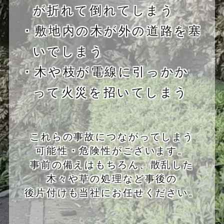
が折れて倒れてしまう
・敷地内の木が外の道路を塞
いでしまう
・木や枝が電線に引っかか
って火災を招いてしまう
これらの事故につながってしまう
可能性・危険性がございます。
事前の備えはもちろん、散乱した
木々や草の処理など事後の
後片付けも当社にお任せください。