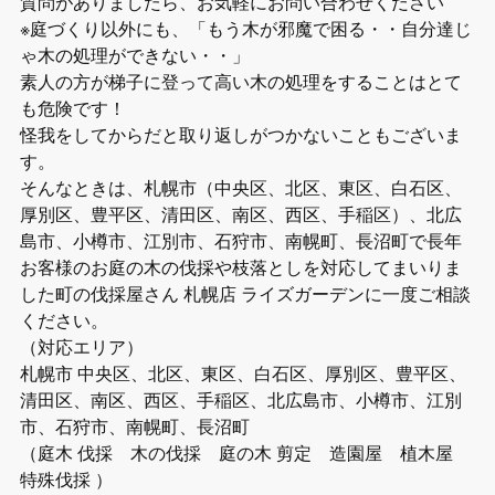
質問がありましたら、お気軽にお問い合わせください
※庭づくり以外にも、「もう木が邪魔で困る・・自分達じ
ゃ木の処理ができない・・」
素人の方が梯子に登って高い木の処理をすることはとて
も危険です！
怪我をしてからだと取り返しがつかないこともございま
す。
そんなときは、札幌市（中央区、北区、東区、白石区、
厚別区、豊平区、清田区、南区、西区、手稲区）、北広
島市、小樽市、江別市、石狩市、南幌町、長沼町で長年
お客様のお庭の木の伐採や枝落としを対応してまいりま
した町の伐採屋さん 札幌店 ライズガーデンに一度ご相談
ください。
（対応エリア）
札幌市 中央区、北区、東区、白石区、厚別区、豊平区、
清田区、南区、西区、手稲区、北広島市、小樽市、江別
市、石狩市、南幌町、長沼町
（庭木 伐採 木の伐採 庭の木 剪定 造園屋 植木屋
特殊伐採 ）