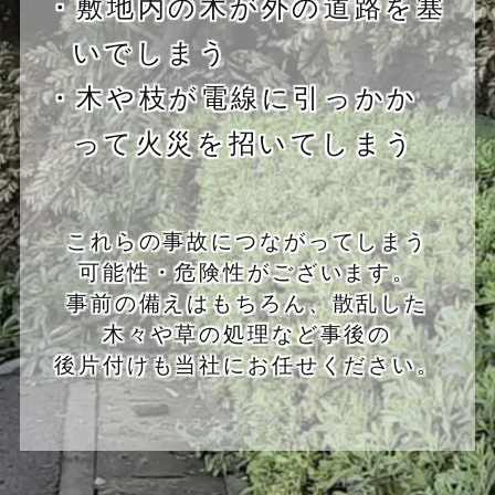
・敷地内の木が外の道路を塞
いでしまう
・木や枝が電線に引っかか
って火災を招いてしまう
これらの事故につながってしまう
可能性・危険性がございます。
事前の備えはもちろん、散乱した
木々や草の処理など事後の
後片付けも当社にお任せください。