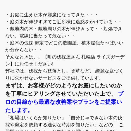
・お庭に生えた木が邪魔になってきた・・・
・庭の木が伸びすぎてご近所様に迷惑をかけている・・
・敷地内の木・敷地周りの木が伸びきって・・対処でき
ない、電線に当たって危ない・・
・庭木の伐採 剪定でどこの造園屋、植木屋似たべばいい
か分からない・・
そんなときは、、【町の伐採屋さん 札幌店 ライズガーデ
ン】にお任せください!
弊社では、伐採から枝落とし、除草など、 綺麗な庭づく
りに欠かせないサービスをご提供しています。
まずは、お客様がどのようなお庭にしたいのか
を丁寧にヒアリングさせていただいた上で、
プ
ロの目線から最適な改善案やプランをご提案い
たします。
「相場はいくらか知りたい」「自分じゃできない木の伐
採や剪定を依頼する適切な時期を知りたい」などの、 ご