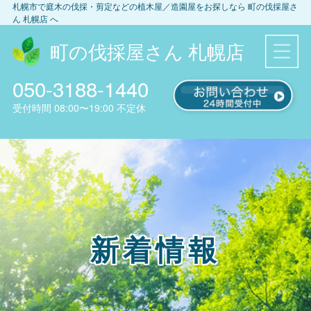
札幌市
で庭木の伐採・剪定などの植木屋／造園屋をお探しなら
町の伐採屋さ
ん 札幌店
へ
町の伐採屋さん 札幌店
050-3188-1440
受付時間
08:00〜19:00
不定休
新着情報