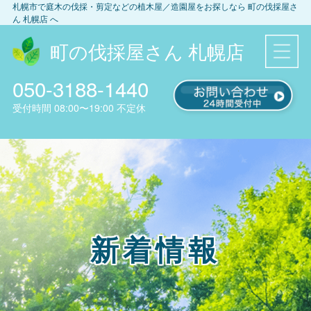
札幌市
で庭木の伐採・剪定などの植木屋／造園屋をお探しなら
町の伐採屋さ
ん 札幌店
へ
町の伐採屋さん 札幌店
050-3188-1440
受付時間
08:00〜19:00
不定休
新着情報