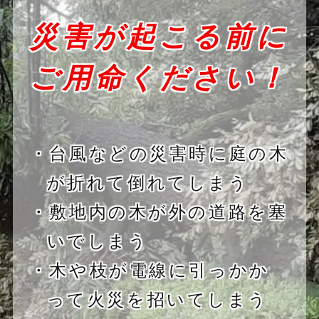
災害が起こる前に
ご用命ください！
・台風などの災害時に庭の木
が折れて倒れてしまう
・敷地内の木が外の道路を塞
いでしまう
・木や枝が電線に引っかか
って火災を招いてしまう