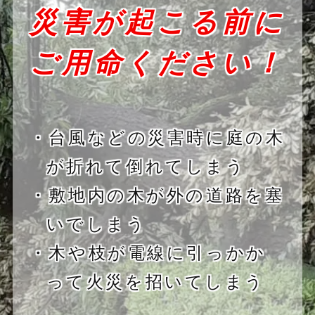
災害が起こる前に
ご用命ください！
・台風などの災害時に庭の木
が折れて倒れてしまう
・敷地内の木が外の道路を塞
いでしまう
・木や枝が電線に引っかか
って火災を招いてしまう