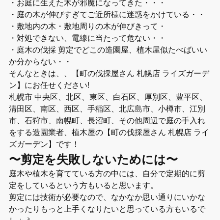
・お庭に生えた木が邪魔になってきた・・・
・庭の木が伸びすぎてご近所様に迷惑をかけている・・
・敷地内の木・敷地周りの木が伸びきって・
・対処できない、電線に当たって危ない・・
・庭木の伐採 剪定でどこの造園屋、植木屋似たべばいい
か分からない・・
そんなときは、、【町の伐採屋さん 札幌店 ライズガーデ
ン】にお任せください!
札幌市 中央区、北区、東区、白石区、厚別区、豊平区、
清田区、南区、西区、手稲区、北広島市、小樽市、江別
市、石狩市、南幌町、長沼町、その他周辺で庭の手入れ
をする造園業者、植木屋の【町の伐採屋さん 札幌店 ライ
ズガーデン】です！
〜剪定を失敗しないためには〜
庭木や植木を育てている方の中には、自分で定期的に剪
定をしているという方もいると思います。
剪定には技術が必要なので、なかなか思い通りにいかな
かったりもっと上手くなりたいと思っている方もいるで