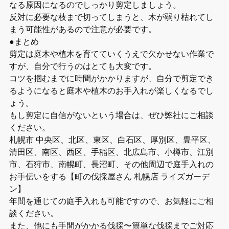
なる原因になるのでしっかり剪定しましょう。
反対に必要な枝まで切ってしまうと、木が弱り枯れてし
まう可能性があるので注意が必要です。
●まとめ
剪定は庭木や植木を育てていくうえで欠かせない作業で
すが、自分で行うのはとても大変です。
コツを掴むまでに時間がかかりますが、自分で剪定でき
るようになると庭木や植木のお手入れが楽しくなるでし
ょう。
もし剪定に自信がないという場合は、ぜひ弊社にご相談
ください。
札幌市 中央区、北区、東区、白石区、厚別区、豊平区、
清田区、南区、西区、手稲区、北広島市、小樽市、江別
市、石狩市、南幌町、長沼町、その他周辺で庭手入れの
お手伝いをする【町の伐採屋さん 札幌店 ライズガーデ
ン】
年間を通じての庭手入れも可能ですので、お気軽にご相
談ください。
また、他にも手間がかかる伐採〜簡単な伐採までご対応