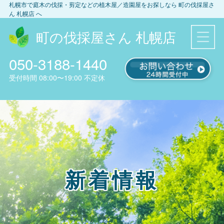
札幌市
で庭木の伐採・剪定などの植木屋／造園屋をお探しなら
町の伐採屋さ
ん 札幌店
へ
町の伐採屋さん 札幌店
050-3188-1440
受付時間
08:00〜19:00
不定休
新着情報