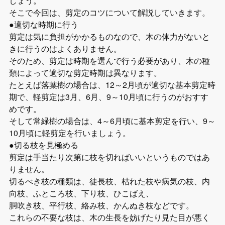
しょう。
そこで今回は、剪定のコツについて解説していきます。
●適切な時期に行う
剪定は気に負担がかかるものなので、木の体力がないと
きに行うのはよくありません。
そのため、剪定は時期を選んで行う必要があり、木の種
類によって適切な剪定時期は異なります。
たとえば落葉樹の場合は、12～2月頃が適切な基本剪定時
期で、軽剪定は3月、6月、9～10月頃に行うのがおすす
めです。
そして常緑樹の場合は、4～6月頃に基本剪定を行い、9～
10月頃に軽剪定を行いましょう。
●切る枝を見極める
剪定は手当たり次第に枝を切ればいいというものではあ
りません。
切るべき枝の種類は、徒長枝、枯れた枝や病気の枝、内
向枝、ふところ枝、下り枝、ひこばえ、
胴吹き枝、平行枝、絡み枝、かんぬき枝などです。
これらの不要な枝は、木の生長を妨げたり見た目が悪く